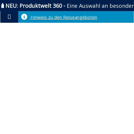
🧳NEU: Produktwelt 360 -
Eine Auswahl an besonder
Zum
Hinweis zu den Reiseangeboten
Inhalt
springen