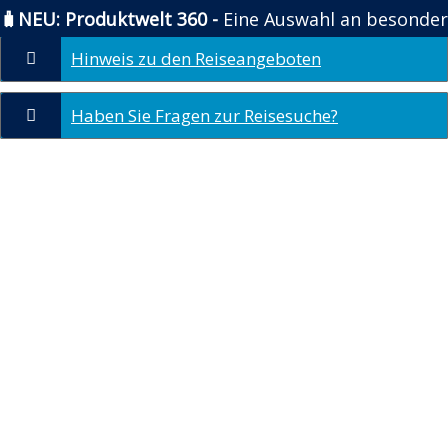
🧳NEU: Produktwelt 360 -
Eine Auswahl an besonder
Zum
Hinweis zu den Reiseangeboten
Inhalt
springen
Haben Sie Fragen zur Reisesuche?