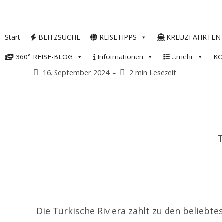
Start
BLITZSUCHE
REISETIPPS
KREUZFAHRTEN
360° REISE-BLOG
Informationen
...mehr
K
Beitrag
Lesedauer:
16. September 2024
2 min Lesezeit
veröffentlicht:
T
Die Türkische Riviera zählt zu den beliebt