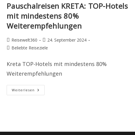
Pauschalreisen KRETA: TOP-Hotels
mit mindestens 80%
Weiterempfehlungen
Beitrags-
Beitrag
Reisewelt360
24. September 2024
Autor:
veröffentlicht:
Beitrags-
Beliebte Reiseziele
Kategorie:
Kreta TOP-Hotels mit mindestens 80%
Weiterempfehlungen
Pauschalreisen
Weiterlesen
KRETA:
TOP-
Hotels
Mit
Mindestens
80%
Weiterempfehlungen