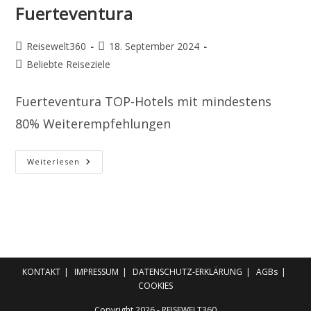
Fuerteventura
Beitrags-
Beitrag
Reisewelt360
18. September 2024
Autor:
veröffentlicht:
Beitrags-
Beliebte Reiseziele
Kategorie:
Fuerteventura TOP-Hotels mit mindestens
80% Weiterempfehlungen
Fuerteventura
Weiterlesen
KONTAKT
IMPRESSUM
DATENSCHUTZ-ERKLÄRUNG
AGBs
COOKIES
Copyright 2026 - REISEWELT360