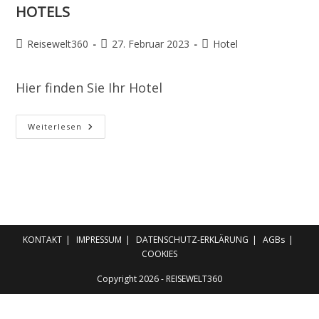
HOTELS
Beitrags-
Beitrag
Beitrags-
Reisewelt360
27. Februar 2023
Hotel
Autor:
veröffentlicht:
Kategorie:
Hier finden Sie Ihr Hotel
HOTELS
Weiterlesen
KONTAKT
IMPRESSUM
DATENSCHUTZ-ERKLÄRUNG
AGBs
COOKIES
Copyright 2026 - REISEWELT360