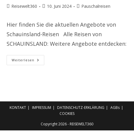
Weiterempfehlungen
Beitrags-
Beitrag
Beitrags-
Reisewelt360
10. Juni 2024
Pauschalreisen
Autor:
veröffentlicht:
Kategorie:
Hier finden Sie die aktuellen Angebote von
Schauinsland-Reisen Alle Reisen von
SCHAUINSLAND: Weitere Angebote entdecken:
Aktuelle
Weiterlesen
Angebote
Schauinsland-
Reisen
KONTAKT
IMPRESSUM
DATENSCHUTZ-ERKLÄRUNG
AGBs
COOKIES
Copyright 2026 - REISEWELT360