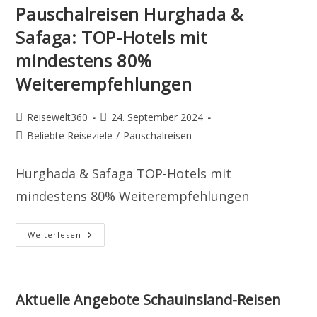
Pauschalreisen Hurghada &
Safaga: TOP-Hotels mit
mindestens 80%
Weiterempfehlungen
Beitrags-
Beitrag
Reisewelt360
24. September 2024
Autor:
veröffentlicht:
Beitrags-
Beliebte Reiseziele
/
Pauschalreisen
Kategorie:
Hurghada & Safaga TOP-Hotels mit
mindestens 80% Weiterempfehlungen
Pauschalreisen
Weiterlesen
Hurghada
&
Safaga:
TOP-
Hotels
Mit
Aktuelle Angebote Schauinsland-Reisen
Mindestens
80%