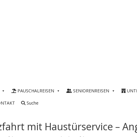
PAUSCHALREISEN
SENIORENREISEN
UNT
ONTAKT
Suche
zfahrt mit Haustürservice – An