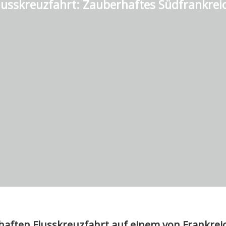
lusskreuzfahrt:
Zauberhaftes Südfrankrei
rhaften Flusskreuzfahrt auf einem von Frankre