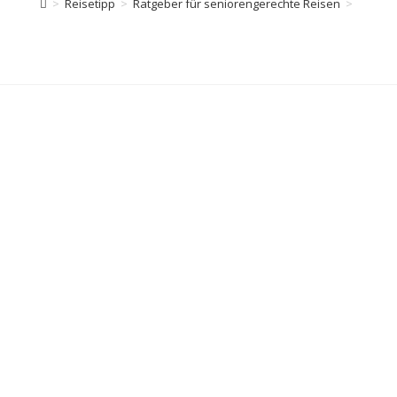
>
Reisetipp
>
Ratgeber für seniorengerechte Reisen
>