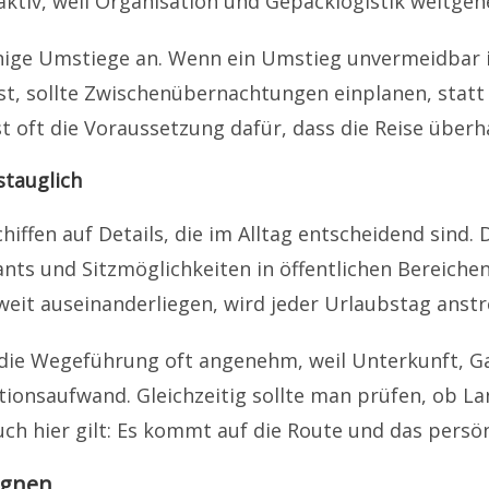
traktiv, weil Organisation und Gepäcklogistik wei
ige Umstiege an. Wenn ein Umstieg unvermeidbar is
ist, sollte Zwischenübernachtungen einplanen, stat
ist oft die Voraussetzung dafür, dass die Reise übe
stauglich
chiffen auf Details, die im Alltag entscheidend sin
nts und Sitzmöglichkeiten in öffentlichen Bereichen
eit auseinanderliegen, wird jeder Urlaubstag anst
t die Wegeführung oft angenehm, weil Unterkunft, 
onsaufwand. Gleichzeitig sollte man prüfen, ob L
h hier gilt: Es kommt auf die Route und das persönl
ignen