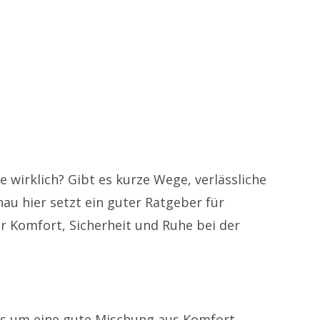
KI-generiertes Foto
se wirklich? Gibt es kurze Wege, verlässliche
nau hier setzt ein guter Ratgeber für
hr Komfort, Sicherheit und Ruhe bei der
 es um eine gute Mischung aus Komfort,