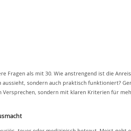
dere Fragen als mit 30. Wie anstrengend ist die Anrei
n aussieht, sondern auch praktisch funktioniert? Ge
n Versprechen, sondern mit klaren Kriterien für me
ausmacht
xuriös, teuer oder medizinisch betreut. Meist geht