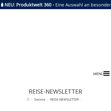
🧳NEU: Produktwelt 360 -
Eine Auswahl an besonder
Zum
Inhalt
springen
MENÜ
REISE-NEWSLETTER
>
Service
>
REISE-NEWSLETTER
>