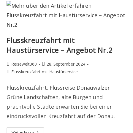
Flusskreuzfahrt mit
Haustürservice – Angebot Nr.2
Beitrags-
Beitrag
Reisewelt360
28. September 2024
Autor:
veröffentlicht:
Beitrags-
Flusskreuzfahrt mit Haustürservice
Kategorie:
Flusskreuzfahrt: Flussreise Donauwalzer
Grüne Landschaften, alte Burgen und
prachtvolle Städte erwarten Sie bei einer
eindrucksvollen Kreuzfahrt auf der Donau.
Flusskreuzfahrt
Weiterlesen