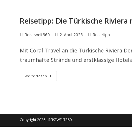
Reisetipp: Die Türkische Riviera 
Beitrags-
Beitrag
Beitrags-
Reisewelt360
2. April 2025
Reisetipp
Autor:
veröffentlicht:
Kategorie:
Mit Coral Travel an die Türkische Riviera 
traumhafte Strände und erstklassige Hotels
Reisetipp:
Weiterlesen
Die
Türkische
Riviera
Mit
Coral
Travel
|
Ferien
Touristik
Copyright 2026 - REISEWELT360