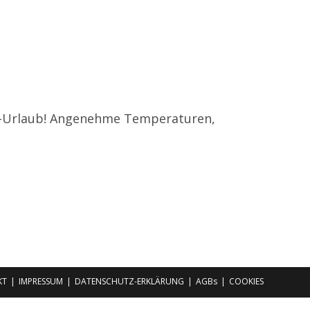
kei-Urlaub! Angenehme Temperaturen,
KT
IMPRESSUM
DATENSCHUTZ-ERKLÄRUNG
AGBs
COOKIES