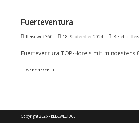
Fuerteventura
Beitrags-
Beitrag
Beitrags-
Reisewelt360
18. September 2024
Beliebte Reis
Autor:
veröffentlicht:
Kategorie:
Fuerteventura TOP-Hotels mit mindesten
Fuerteventura
Weiterlesen
Copyright 2026 - REISEWELT360