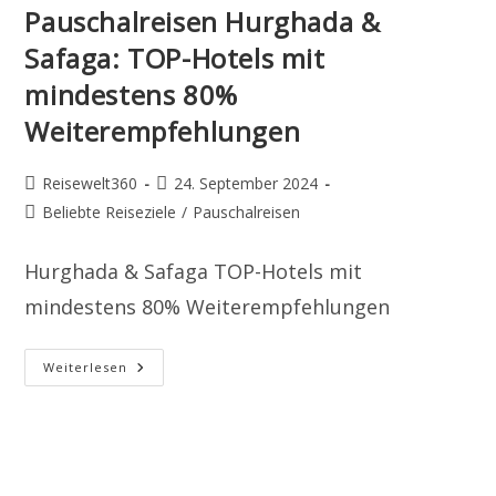
Pauschalreisen Hurghada &
Safaga: TOP-Hotels mit
mindestens 80%
Weiterempfehlungen
Beitrags-
Beitrag
Reisewelt360
24. September 2024
Autor:
veröffentlicht:
Beitrags-
Beliebte Reiseziele
/
Pauschalreisen
Kategorie:
Hurghada & Safaga TOP-Hotels mit
mindestens 80% Weiterempfehlungen
Pauschalreisen
Weiterlesen
Hurghada
&
Safaga:
TOP-
Hotels
Mit
Mindestens
80%